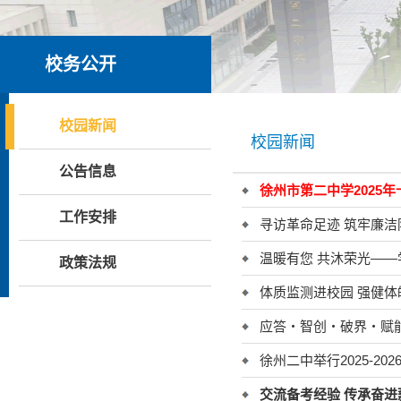
校务公开
校园新闻
校园新闻
公告信息
徐州市第二中学2025
工作安排
寻访革命足迹 筑牢廉
温暖有您 共沐荣光—
政策法规
体质监测进校园 强健体
应答・智创・破界・赋能
徐州二中举行2025-2
交流备考经验 传承奋进