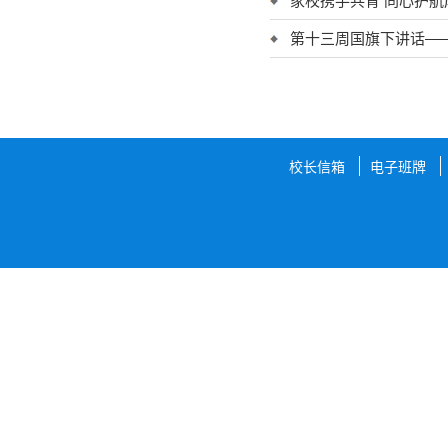
家校携手共育 同心护
第十三周国旗下讲话—
校长信箱
电子班牌