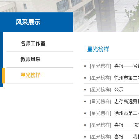
风采展示
名师工作室
星光榜样
教师风采
[星光榜样]
喜报——省
星光榜样
[星光榜样]
徐州市第二
[星光榜样]
公示
[星光榜样]
志存高远勇
[星光榜样]
徐州市第二
[星光榜样]
喜报——“
[星光榜样]
喜报——我