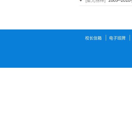
[星光榜样]
2009--2
校长信箱
电子班牌