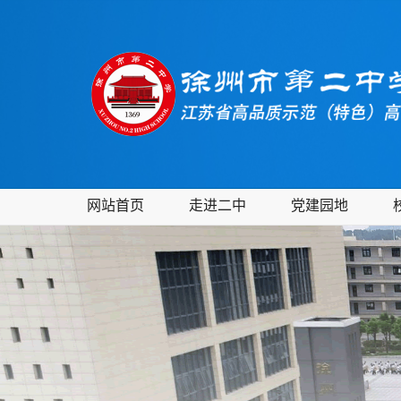
网站首页
走进二中
党建园地