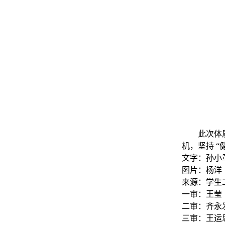
此次体
机，坚持
“
文字：
孙小
图片：
杨洋
来源：
学生
一审：王莹
二审：齐永
三审
：
王运